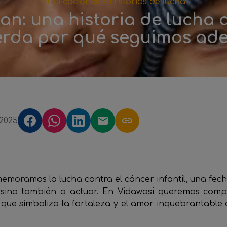
Publicaciones >
Historias de lucha
an: una historia de lucha 
erda por qué seguimos ade
2025
moramos la lucha contra el cáncer infantil, una fech
, sino también a actuar. En Vidawasi queremos compa
que simboliza la fortaleza y el amor inquebrantable d