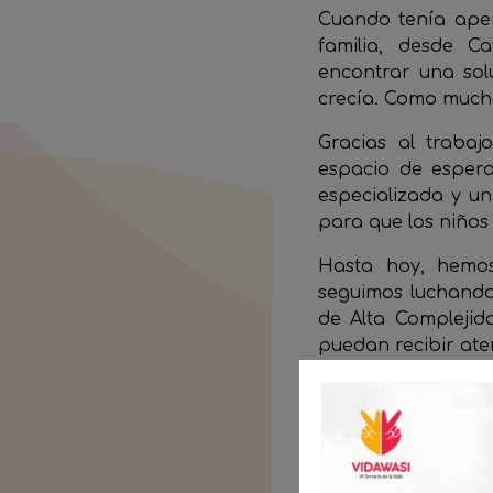
Cuando tenía apen
familia, desde C
encontrar una sol
crecía. Como mucho
Gracias al trabaj
espacio de espera
especializada y u
para que los niños
Hasta hoy, hemos
seguimos luchando 
de Alta Complejida
puedan recibir aten
Cada historia com
salud infantil sea 
Súmate tú también