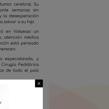
tumor cerebral. Su
rante semanas sin
y la desesperación
salvar a su hijo.
tró en Vidawasi un
o, atención médica
incón está pensado
merecen.
 especializada, y
 Cirugía Pediátrica
ños de todo el país
o un Perú donde la