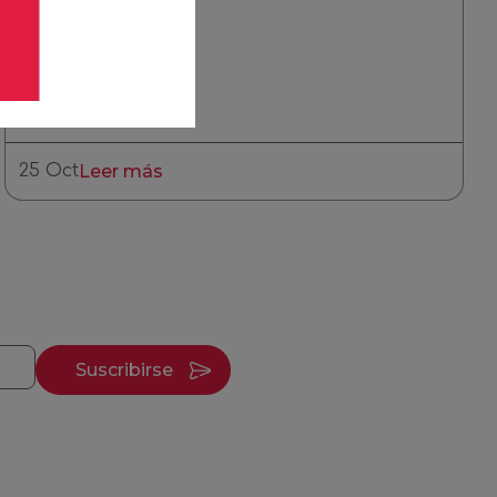
a todo el Perú
25 Oct
Leer más