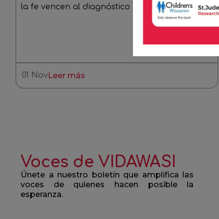
la fe vencen al diagnóstico
01 Nov
Leer más
Voces de VIDAWASI
Únete a nuestro boletín que amplifica las
voces de quienes hacen posible la
esperanza.