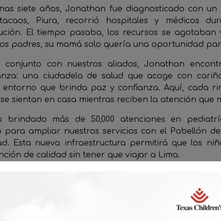
as siete años, Jonathan fue diagnosticado con un 
atacaos, Piura, recorrió hospitales y médicos du
ución. El tiempo pasaba, los recursos se agotaban 
s padres, su mamá solo quería una oportunidad para 
o conjunto con nuestros aliados, Jonathan encon
nza: una ciudadela de salud que acoge con cariñ
n entorno que brinda paz y confianza. Aquí, cada r
 se sientan en casa mientras reciben la atención que 
 brindado más de 50,000 atenciones en pediatría
para ampliar nuestros servicios con el Pabellón de
d. Esta nueva infraestructura permitirá que los ni
ción de calidad sin tener que viajar a Lima.
o la de Jonathan nos impulsa a seguir construyend
un derecho, no un privilegio.
 a esta misión en
www.vidawasiperu.org
.