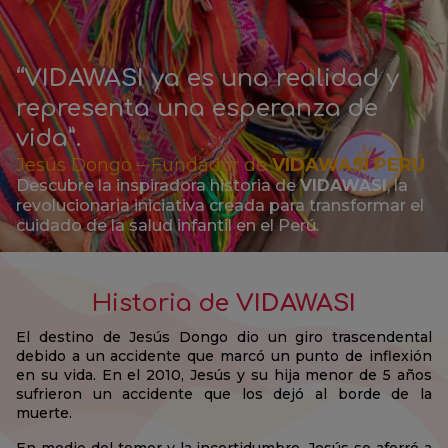
“
VIDAWASI
ya es una realidad y
representa una esperanza de
vida”.
Jesús Dongo – Fundador de
VIDAWASI PERÚ
Descubre la inspiradora historia de
VIDAWASI
, la
revolucionaria iniciativa creada para transformar el
cuidado de la salud infantil en el Perú.
Historia de
VIDAWASI
El destino de Jesús Dongo dio un giro trascendental
debido a un accidente que marcó un punto de inflexión
en su vida. En el 2010, Jesús y su hija menor de 5 años
sufrieron un accidente que los dejó al borde de la
muerte.